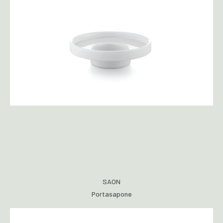
SAON
Portasapone