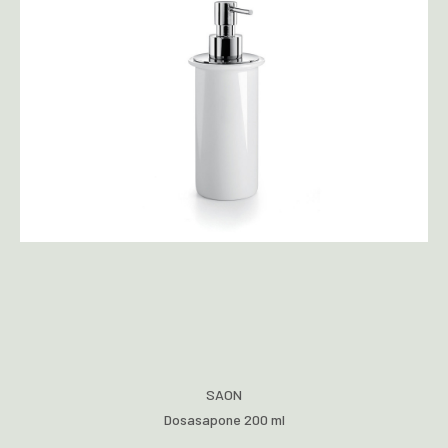
SAON
Dosasapone 200 ml