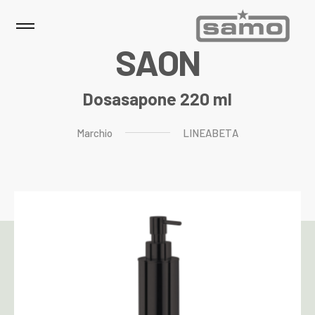
S
A
O
N
Dosasapone 220 ml
Marchio
LINEABETA