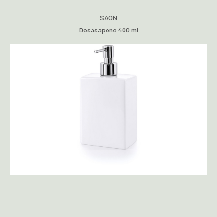
SAON
Dosasapone 400 ml