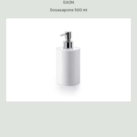
SAON
Dosasapone 500 ml