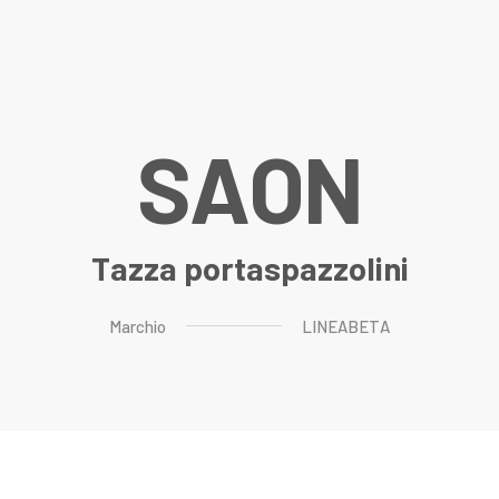
S
A
O
N
Tazza portaspazzolini
Marchio
LINEABETA