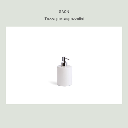
SAON
Tazza portaspazzolini