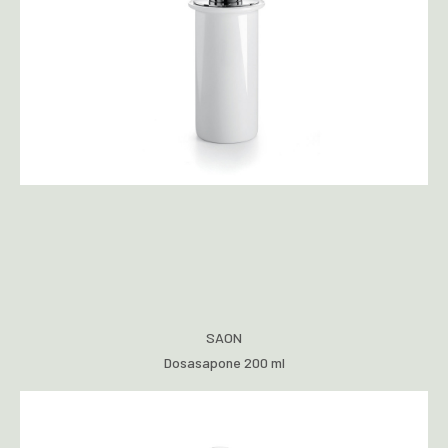
SAON
Dosasapone 200 ml