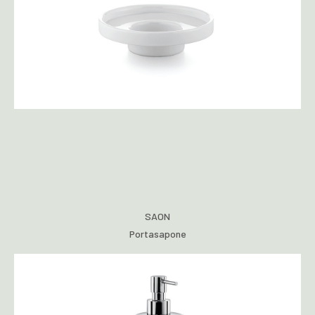
SAON
Portasapone