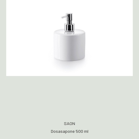
SAON
Dosasapone 500 ml