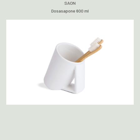
SAON
Dosasapone 600 ml