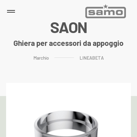
S
A
O
N
Ghiera per accessori da appoggio
Marchio
LINEABETA