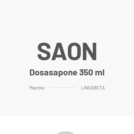
S
A
O
N
Dosasapone 350 ml
Marchio
LINEABETA