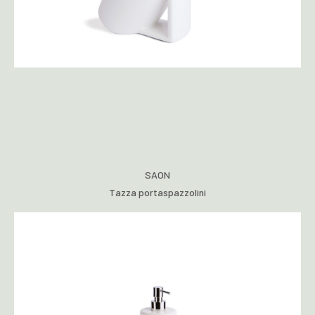
SAON
Tazza portaspazzolini