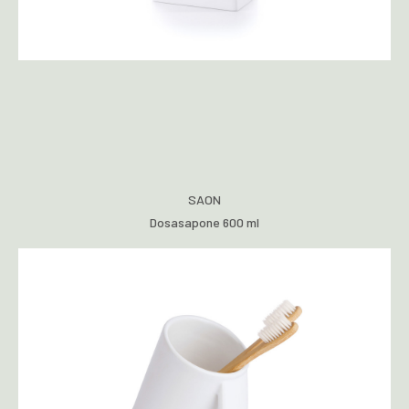
SAON
Dosasapone 600 ml