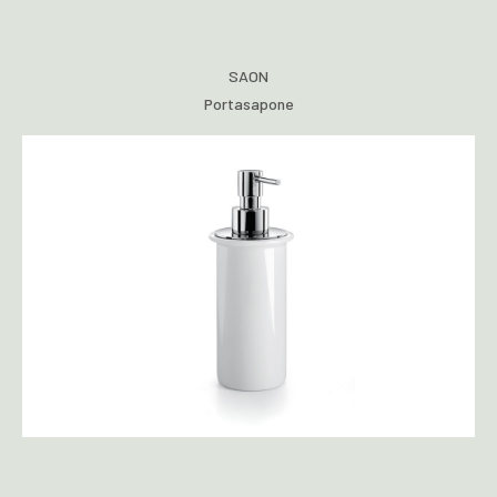
SAON
Portasapone