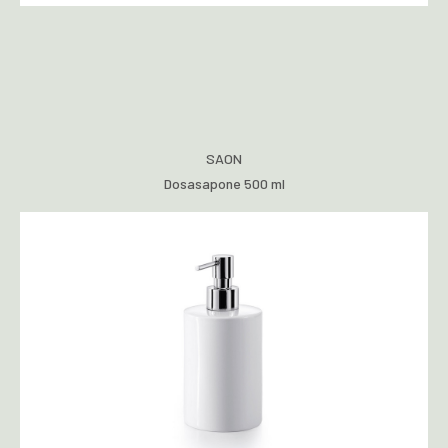
SAON
Dosasapone 500 ml