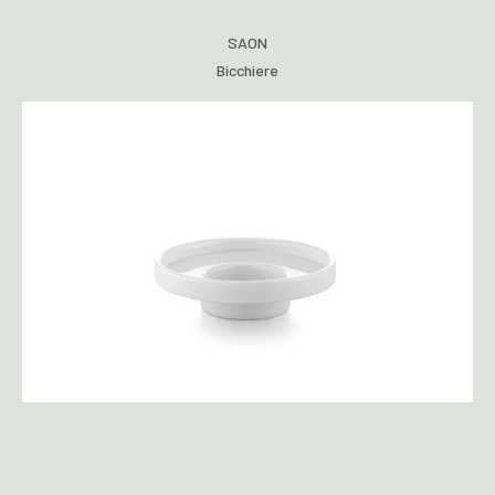
SAON
Bicchiere