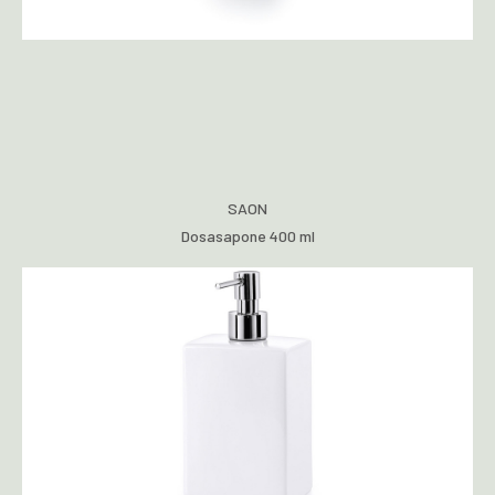
SAON
Dosasapone 400 ml