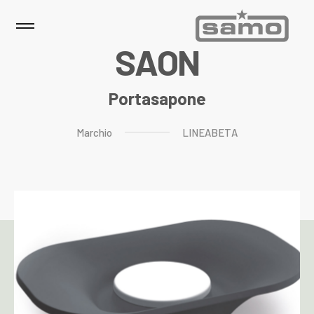
S
A
O
N
Portasapone
Marchio
LINEABETA