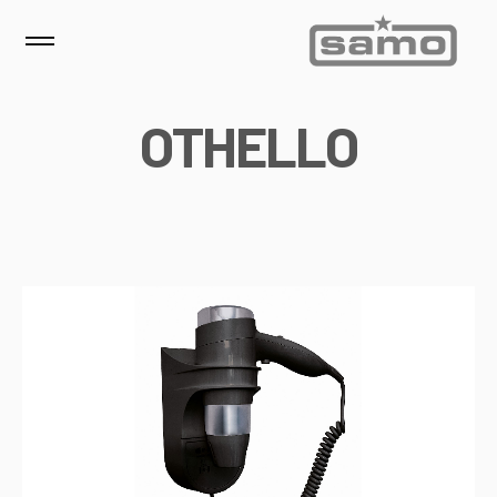
O
T
H
E
L
L
O