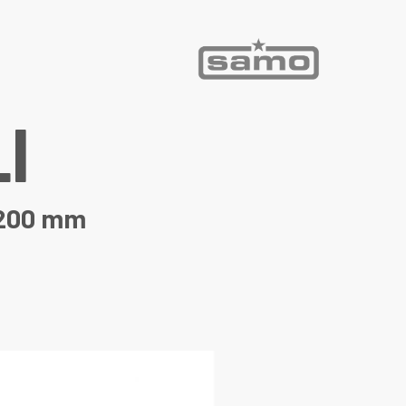
L
I
1200 mm