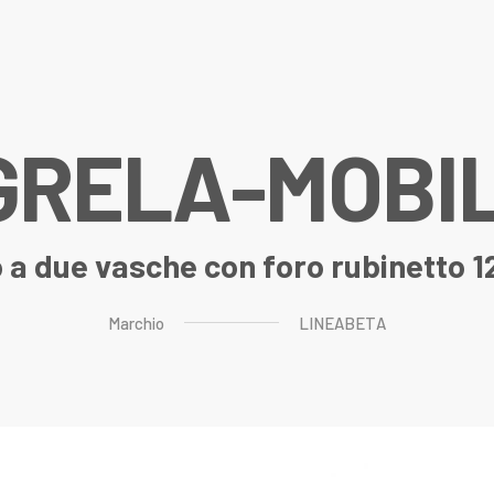
G
R
E
L
A
-
M
O
B
I
 a due vasche con foro rubinetto 
Marchio
LINEABETA