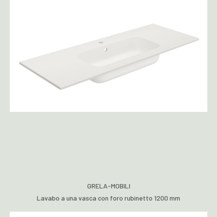
GRELA-MOBILI
Lavabo a una vasca con foro rubinetto 1200 mm