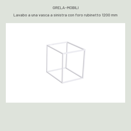
GRELA-MOBILI
Lavabo a una vasca a sinistra con foro rubinetto 1200 mm