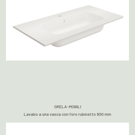
GRELA-MOBILI
Lavabo a una vasca con foro rubinetto 900 mm