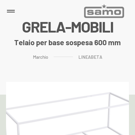
G
R
E
L
A
-
M
O
B
I
L
I
Telaio per base sospesa 600 mm
Marchio
LINEABETA