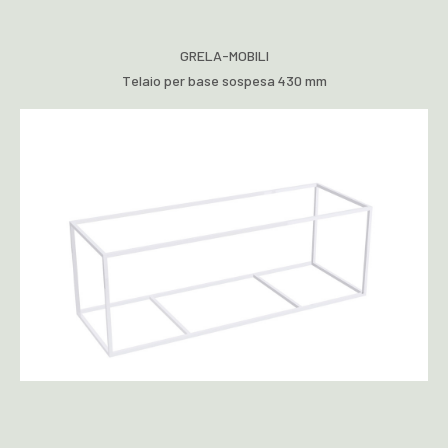
GRELA-MOBILI
Telaio per base sospesa 430 mm