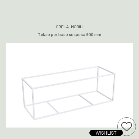
GRELA-MOBILI
Telaio per base sospesa 600 mm
Ti interessa questo prodotto?
Aggiungi a wi
WISHLIST