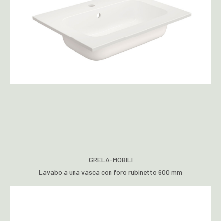
GRELA-MOBILI
Lavabo a una vasca con foro rubinetto 600 mm