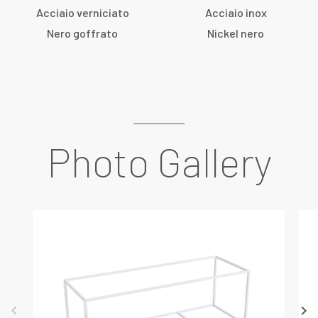
Acciaio verniciato
Acciaio inox
Nero goffrato
Nickel nero
Photo Gallery
keyboard_arrow_left
keyboard_arrow_right