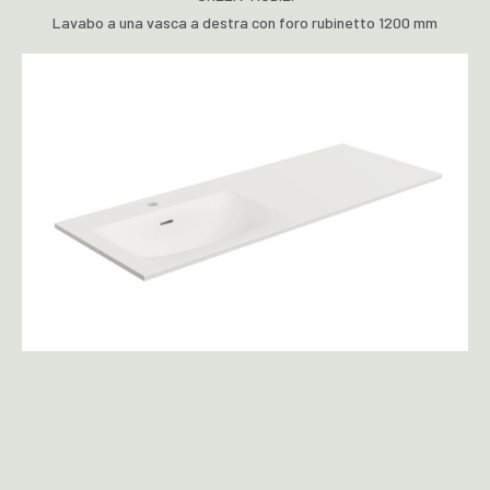
Lavabo a una vasca a destra con foro rubinetto 1200 mm