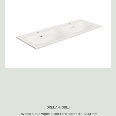
GRELA-MOBILI
Lavabo a due vasche con foro rubinetto 1200 mm