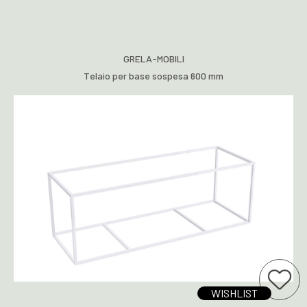
GRELA-MOBILI
Telaio per base sospesa 600 mm
Ti interessa questo prodotto?
Aggiungi a wi
WISHLIST