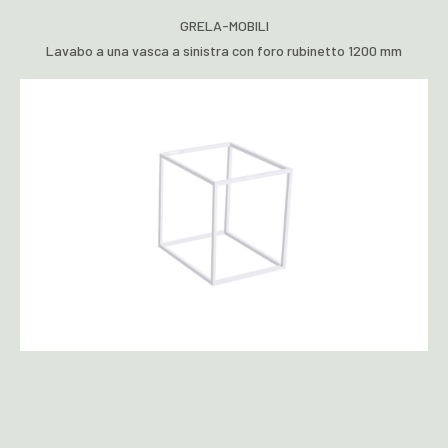
GRELA-MOBILI
Lavabo a una vasca a sinistra con foro rubinetto 1200 mm