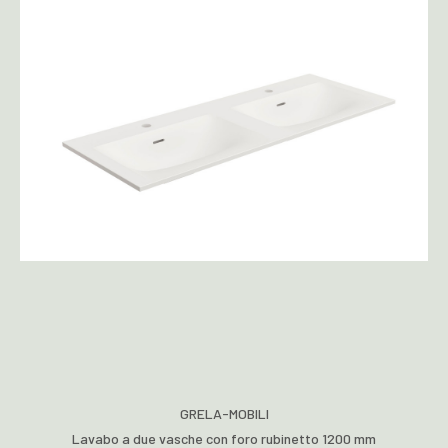
GRELA-MOBILI
Lavabo a due vasche con foro rubinetto 1200 mm