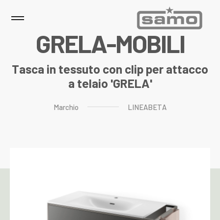
G
R
E
L
A
-
M
O
B
I
L
I
Tasca in tessuto con clip per attacco
a telaio 'GRELA'
Marchio
LINEABETA