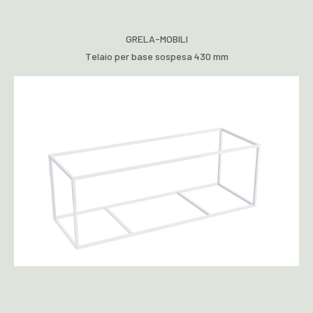
GRELA-MOBILI
Telaio per base sospesa 430 mm