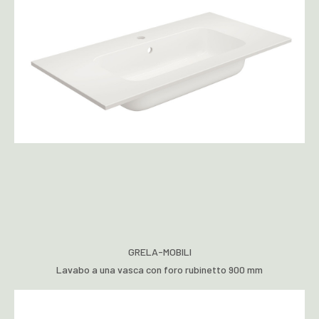
GRELA-MOBILI
Lavabo a una vasca con foro rubinetto 900 mm