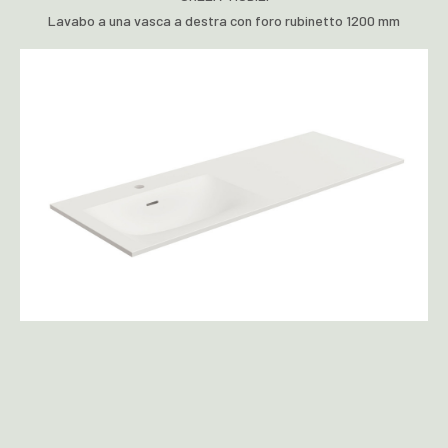
Lavabo a una vasca a destra con foro rubinetto 1200 mm