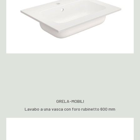
GRELA-MOBILI
Lavabo a una vasca con foro rubinetto 600 mm