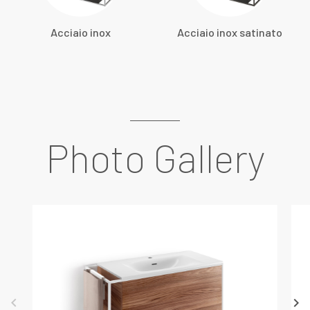
Acciaio inox
Acciaio inox satinato
Photo Gallery
keyboard_arrow_left
keyboard_arrow_right