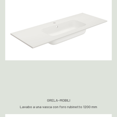
GRELA-MOBILI
Lavabo a una vasca con foro rubinetto 1200 mm