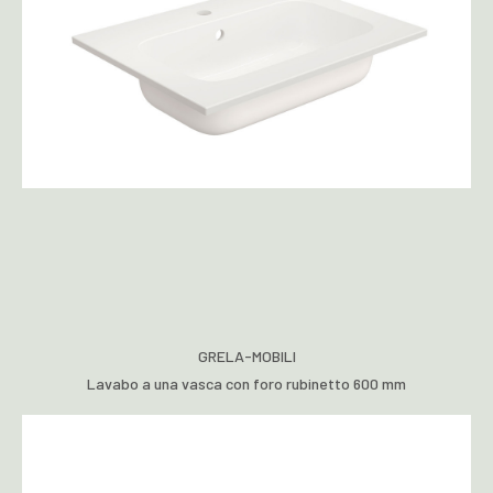
GRELA-MOBILI
Lavabo a una vasca con foro rubinetto 600 mm