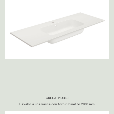
GRELA-MOBILI
Lavabo a una vasca con foro rubinetto 1200 mm