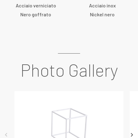
Acciaio verniciato
Acciaio inox
Nero goffrato
Nickel nero
Photo Gallery
keyboard_arrow_left
keyboard_arrow_right