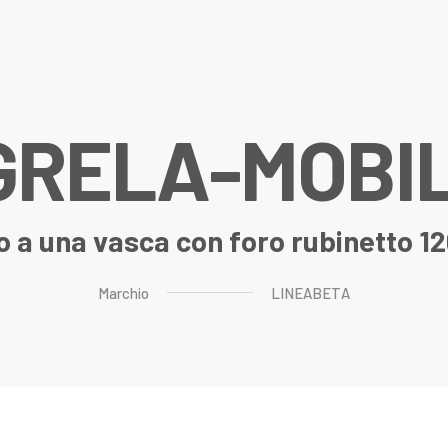
G
R
E
L
A
-
M
O
B
I
 a una vasca con foro rubinetto 
Marchio
LINEABETA