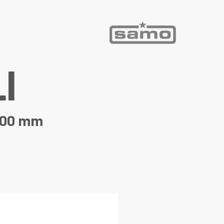
L
I
1200 mm