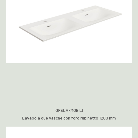
GRELA-MOBILI
Lavabo a due vasche con foro rubinetto 1200 mm