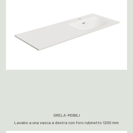
GRELA-MOBILI
Lavabo a una vasca a destra con foro rubinetto 1200 mm