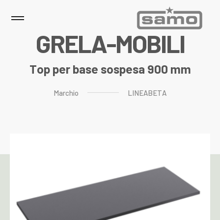
G
R
E
L
A
-
M
O
B
I
L
I
Top per base sospesa 900 mm
Marchio
LINEABETA