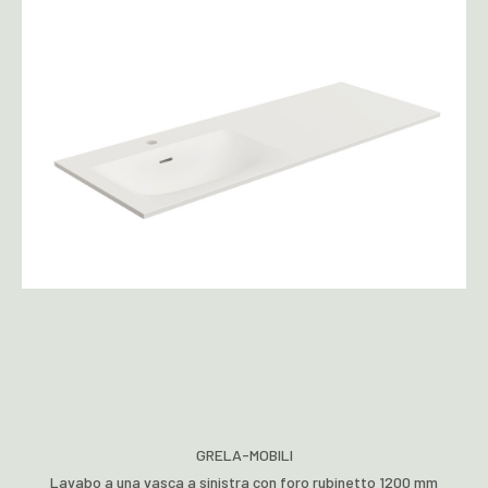
GRELA-MOBILI
Lavabo a una vasca a sinistra con foro rubinetto 1200 mm