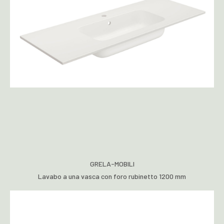
GRELA-MOBILI
Lavabo a una vasca con foro rubinetto 1200 mm