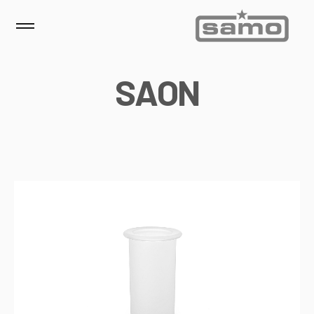
S
A
O
N